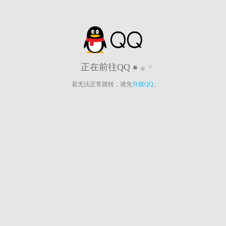
正在前往QQ
若无法正常跳转，请先
升级QQ
。