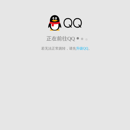
正在前往QQ
若无法正常跳转，请先
升级QQ
。