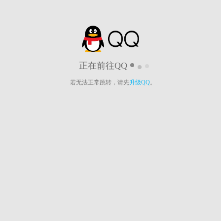
正在前往QQ
若无法正常跳转，请先
升级QQ
。