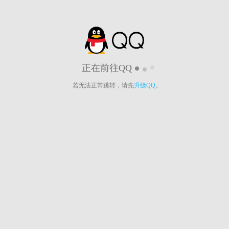
正在前往QQ
若无法正常跳转，请先
升级QQ
。