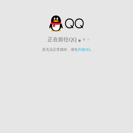
正在前往QQ
若无法正常跳转，请先
升级QQ
。