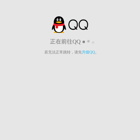
正在前往QQ
若无法正常跳转，请先
升级QQ
。