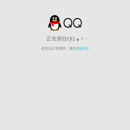
正在前往QQ
若无法正常跳转，请先
升级QQ
。