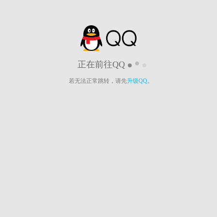
正在前往QQ
若无法正常跳转，请先
升级QQ
。