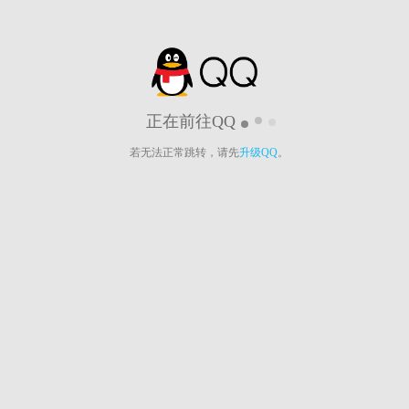
正在前往QQ
若无法正常跳转，请先
升级QQ
。