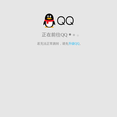
正在前往QQ
若无法正常跳转，请先
升级QQ
。