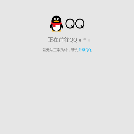
正在前往QQ
若无法正常跳转，请先
升级QQ
。