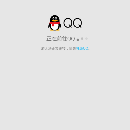
正在前往QQ
若无法正常跳转，请先
升级QQ
。