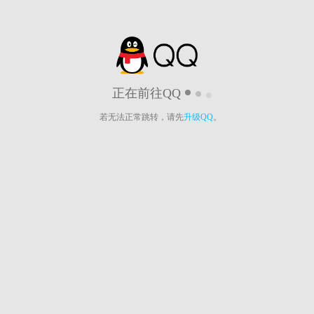
正在前往QQ
若无法正常跳转，请先
升级QQ
。