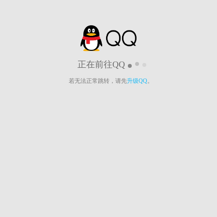
正在前往QQ
若无法正常跳转，请先
升级QQ
。