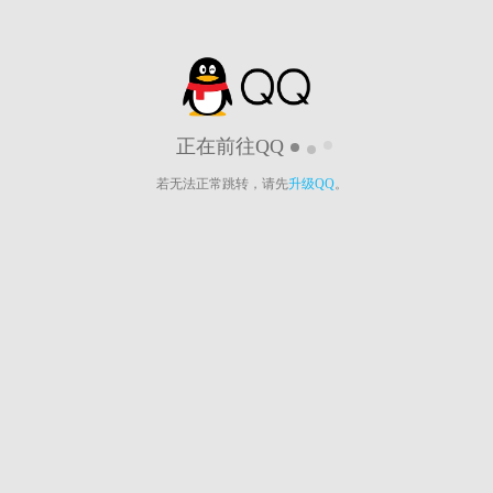
正在前往QQ
若无法正常跳转，请先
升级QQ
。