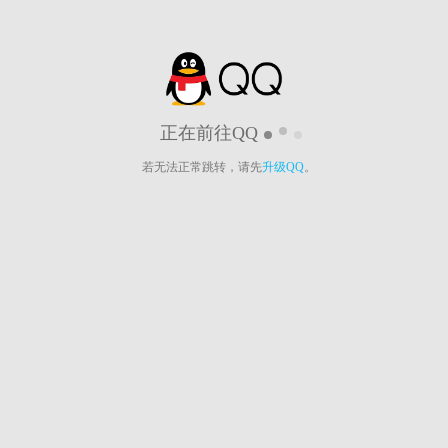
正在前往QQ
若无法正常跳转，请先
升级QQ
。