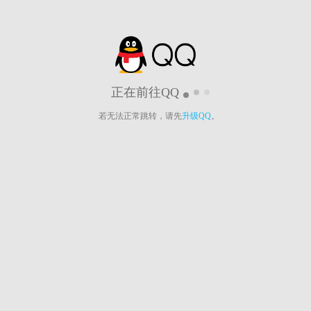
正在前往QQ
若无法正常跳转，请先
升级QQ
。