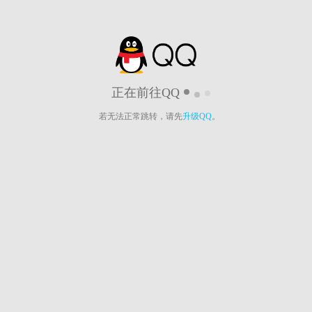
正在前往QQ
若无法正常跳转，请先
升级QQ
。