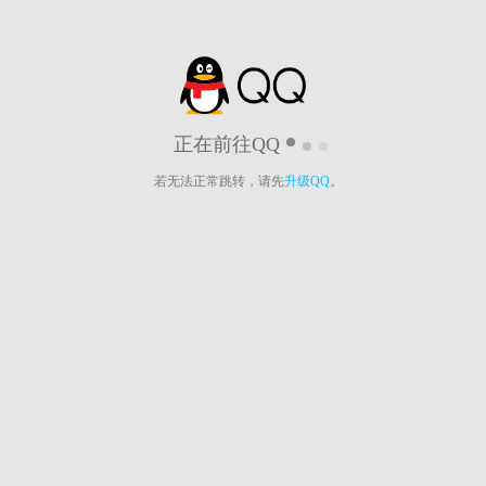
正在前往QQ
若无法正常跳转，请先
升级QQ
。