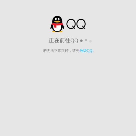
正在前往QQ
若无法正常跳转，请先
升级QQ
。