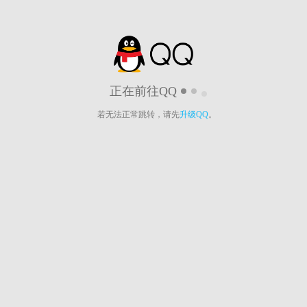
正在前往QQ
若无法正常跳转，请先
升级QQ
。