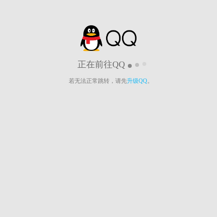
正在前往QQ
若无法正常跳转，请先
升级QQ
。