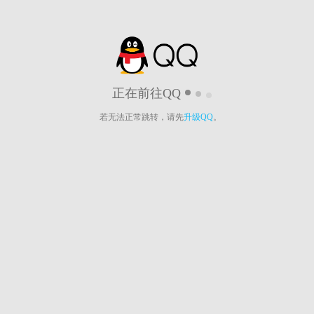
正在前往QQ
若无法正常跳转，请先
升级QQ
。