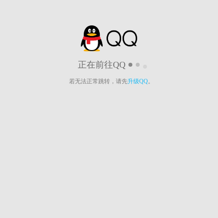
正在前往QQ
若无法正常跳转，请先
升级QQ
。