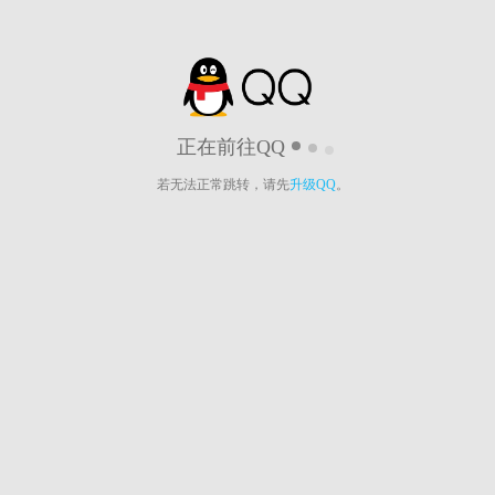
正在前往QQ
若无法正常跳转，请先
升级QQ
。