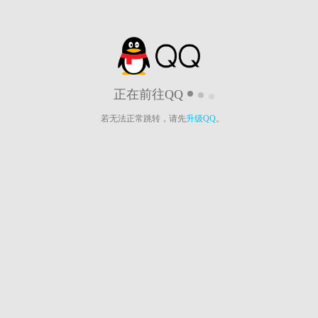
正在前往QQ
若无法正常跳转，请先
升级QQ
。