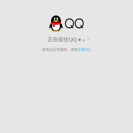
正在前往QQ
若无法正常跳转，请先
升级QQ
。