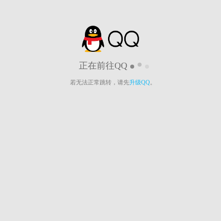
正在前往QQ
若无法正常跳转，请先
升级QQ
。