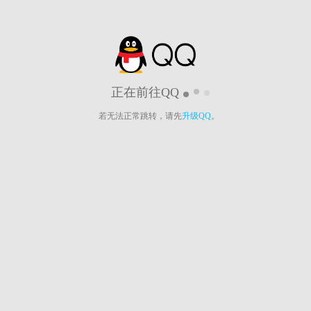
正在前往QQ
若无法正常跳转，请先
升级QQ
。