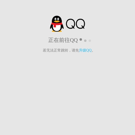
正在前往QQ
若无法正常跳转，请先
升级QQ
。