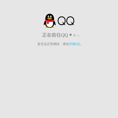
正在前往QQ
若无法正常跳转，请先
升级QQ
。