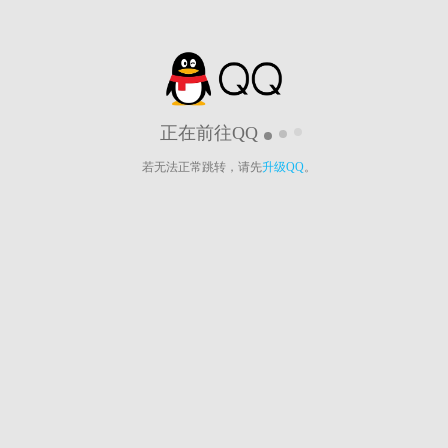
正在前往QQ
若无法正常跳转，请先
升级QQ
。