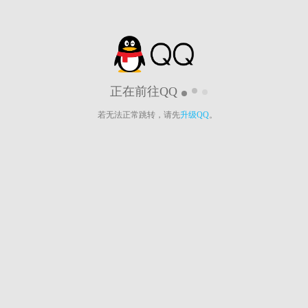
正在前往QQ
若无法正常跳转，请先
升级QQ
。