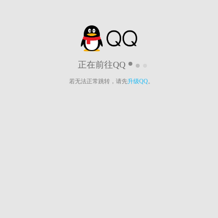
正在前往QQ
若无法正常跳转，请先
升级QQ
。