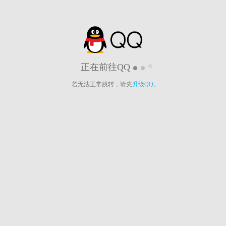
正在前往QQ
若无法正常跳转，请先
升级QQ
。