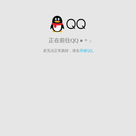
正在前往QQ
若无法正常跳转，请先
升级QQ
。