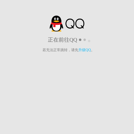
正在前往QQ
若无法正常跳转，请先
升级QQ
。