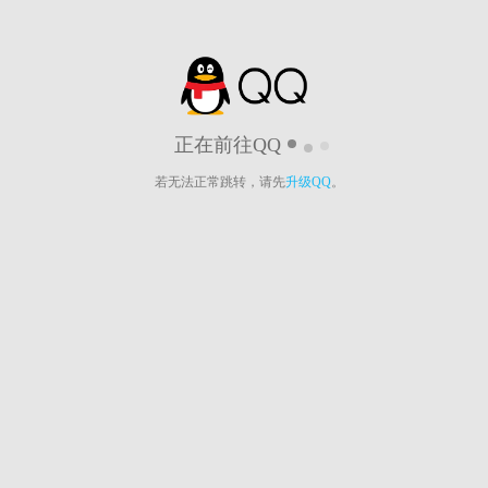
正在前往QQ
若无法正常跳转，请先
升级QQ
。