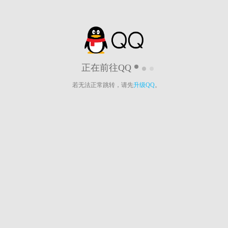
正在前往QQ
若无法正常跳转，请先
升级QQ
。