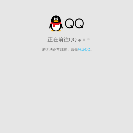
正在前往QQ
若无法正常跳转，请先
升级QQ
。