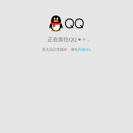
正在前往QQ
若无法正常跳转，请先
升级QQ
。