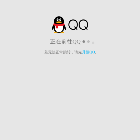
正在前往QQ
若无法正常跳转，请先
升级QQ
。