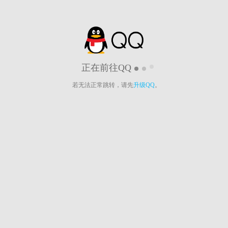
正在前往QQ
若无法正常跳转，请先
升级QQ
。