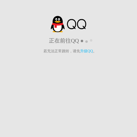
正在前往QQ
若无法正常跳转，请先
升级QQ
。