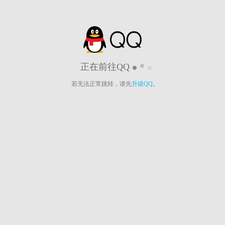
正在前往QQ
若无法正常跳转，请先
升级QQ
。