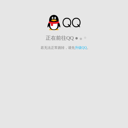
正在前往QQ
若无法正常跳转，请先
升级QQ
。