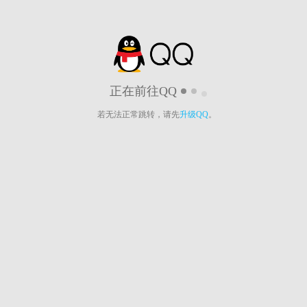
正在前往QQ
若无法正常跳转，请先
升级QQ
。