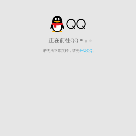
正在前往QQ
若无法正常跳转，请先
升级QQ
。