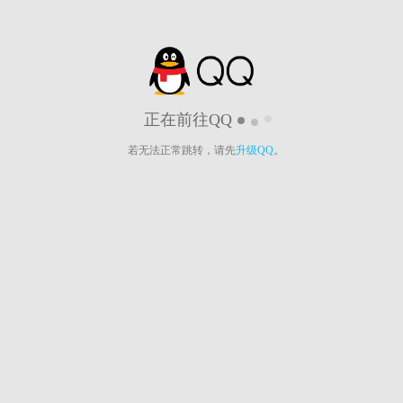
正在前往QQ
若无法正常跳转，请先
升级QQ
。