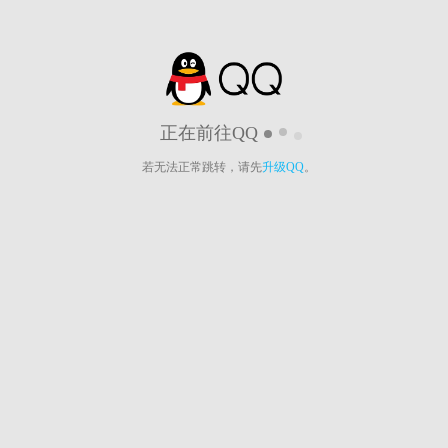
正在前往QQ
若无法正常跳转，请先
升级QQ
。